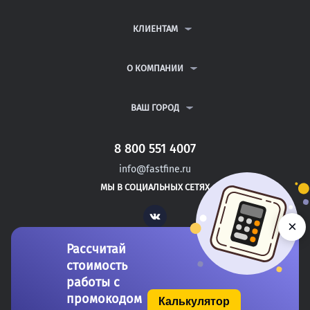
КОНТРОЛЬНЫЕ РАБОТЫ
ДИПЛОМНЫЕ РАБОТЫ
КЛИЕНТАМ
КУРСОВЫЕ РАБОТЫ
АНТИПЛАГИАТ
РЕФЕРАТЫ
ВОПРОСЫ И ОТВЕТЫ
О КОМПАНИИ
ВСЕ УСЛУГИ
ПУБЛИЧНАЯ ОФЕРТА
О КОМПАНИИ
ПОЛИТИКА КОНФИДЕНЦИАЛЬНОСТИ
КОНТАКТЫ
ВАШ ГОРОД
АВТОРАМ
МОСКВА
САНКТ-ПЕТЕРБУРГ
8 800 551 4007
АРЗАМАС
info@fastfine.ru
АРМАВИР
МЫ В СОЦИАЛЬНЫХ СЕТЯХ
АРХАНГЕЛЬСК
Vk
×
Рассчитай
стоимость
работы с
промокодом
Калькулятор